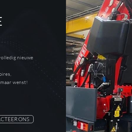
E
volledig nieuwe
ires,
u maar wenst!
CTEER ONS